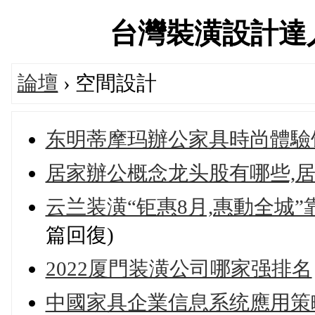
台灣裝潢設計達人交流
論壇
› 空間設計
东明蒂摩玛辦公家具時尚體驗
居家辦公概念龙头股有哪些,
云兰装潢“钜惠8月,惠動全城”靠谱家
篇回復)
2022厦門装潢公司哪家强排名
中國家具企業信息系统應用策