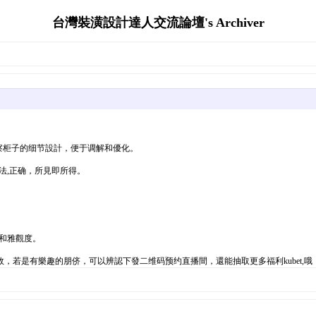
台灣裝潢設計達人交流論壇's Archiver
察柜子的细节設計，便于调解和優化。
法,正确，所見即所得。
和雅觀度。
若是有樂趣的朋侪，可以辨認下發二维码预约直播間，還能抽取更多福利kubet,哦