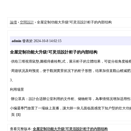
論壇
›
空間設計
› 全屋定制功能大升级!可灵活設計柜子的内部结构
admin
發表於 2024-10-8 14:02:15
全屋定制功能大升级!可灵活設計柜子的内部结构
·供给三维視滑鼠墊,圖模痔瘡栓劑,式，展示柜子的立體结果，可從分歧角度檢
·周遊状况及時预览，便于觀測實景状况下的柜子形態，结果加倍直觀山楂減肥
3、
利用場景
·辦公眾具：設計合适辦公室利用的文件柜、储物柜等，為事情情况增加适用性
小编還專門放置了一場線上直播，讓大師一块儿面临面感觉下知户型的壮大功效，
頁:
[1]
查看完整版本:
全屋定制功能大升级!可灵活設計柜子的内部结构