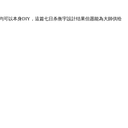
,均可以本身DIY，這篇七日杀衡宇設計结果但愿能為大師供给