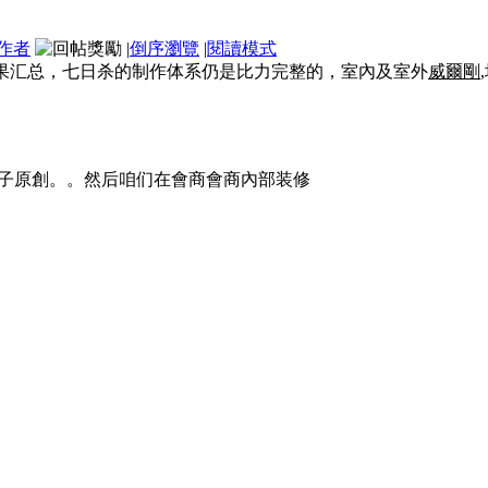
作者
|
倒序瀏覽
|
閱讀模式
果汇总，七日杀的制作体系仍是比力完整的，室內及室外
威爾剛
妹子原創。。然后咱们在會商會商內部装修