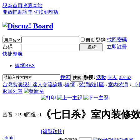
設為首頁
收藏本站
開啟輔助訪問
切換到窄版
找回密碼
自動登錄
密碼
立即註冊
登錄
快捷導航
論壇
BBS
搜索
熱搜:
活動
交友
discuz
搜索
台灣裝潢設計達人交流論壇
»
論壇
›
裝潢設計區
›
室內裝潢
›
《
返回列表
《七日杀》室內装修效
查看:
2199
|
回復:
0
[複製鏈接]
admin