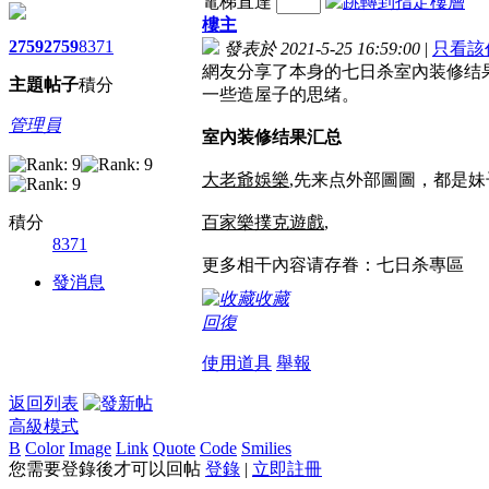
電梯直達
樓主
2759
2759
8371
發表於 2021-5-25 16:59:00
|
只看該
網友分享了本身的七日杀室內装修结
主題
帖子
積分
一些造屋子的思绪。
管理員
室內装修结果汇总
大老爺娛樂
,先来点外部圖圖，都是
積分
百家樂撲克遊戲
,
8371
更多相干內容请存眷：七日杀專區
發消息
收藏
回復
使用道具
舉報
返回列表
高級模式
B
Color
Image
Link
Quote
Code
Smilies
您需要登錄後才可以回帖
登錄
|
立即註冊