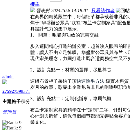
樓主
發表於 2024-10-8 14:18:01
|
只看該作者
在商界的精英殿堂中，每個细节都承载着非凡的
焦于“华盛辦公眾具”联袂“布兰卡定制家具”配
具設計气力的集中展示。
1、 開篇：咀嚼與功效的完善交融
步入這間精心打造的辦公室，起首映入眼帘的即
體，讓人不由立足惊叹。华盛辦公眾具與布兰卡
現代审美理念，力圖打造出既合适商務空气又不
2、設計亮點一：材質的選擇，尽显尊贵
admin
這组布景柜子采纳了頂
快速除毛方法
,级實木料
岁月的故事，彰显出企業魁首非凡的咀嚼與职位
2759
2759
8371
3、設計亮點二：定制化辦事，專属气概
主題
帖子
積分
布兰卡定制家具的精华在于“定制”二字。针對
管理員
心计划與调解，确保每個细节都能完善贴合客户
業文化。