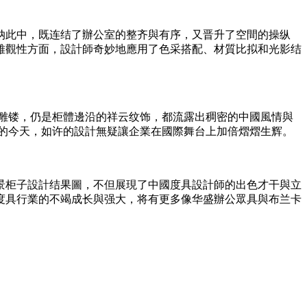
纳此中，既连结了辦公室的整齐與有序，又晋升了空間的操纵
雅觀性方面，設計師奇妙地應用了色采搭配、材質比拟和光影结
案雕镂，仍是柜體邊沿的祥云纹饰，都流露出稠密的中國風情與
化的今天，如许的設計無疑讓企業在國際舞台上加倍熠熠生辉。
景柜子設計结果圖，不但展現了中國度具設計師的出色才干與立
度具行業的不竭成长與强大，将有更多像华盛辦公眾具與布兰卡