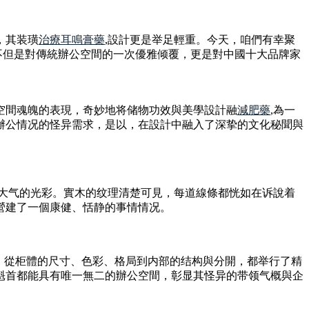
，其装璜
治療耳鳴膏藥
,設計更是举足輕重。今天，咱們有幸聚
這不但是對傳統辦公空間的一次優雅倾覆，更是對中國十大品牌家
空間魂魄的表現，奇妙地将储物功效與美學設計融
減肥藥
,為一
辦公情况的怪异需求，是以，在設計中融入了深挚的文化秘聞與
稳大气的光彩。實木的纹理清楚可見，每道線條都恍如在诉說着
營建了一個康健、恬静的事情情况。
。從柜體的尺寸、色彩、格局到内部的结构與分開，都举行了精
魁首都能具有唯一無二的辦公空間，彰显其怪异的带领气概與企