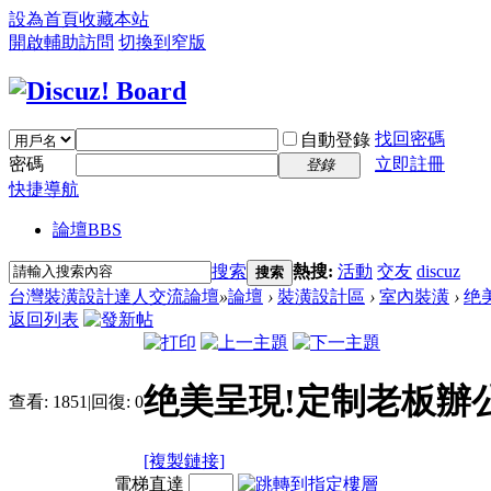
設為首頁
收藏本站
開啟輔助訪問
切換到窄版
找回密碼
自動登錄
密碼
立即註冊
登錄
快捷導航
論壇
BBS
搜索
熱搜:
活動
交友
discuz
搜索
台灣裝潢設計達人交流論壇
»
論壇
›
裝潢設計區
›
室內裝潢
›
绝
返回列表
绝美呈現!定制老板辦
查看:
1851
|
回復:
0
[複製鏈接]
電梯直達