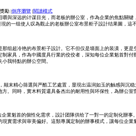
|
倒序瀏覽
|
閱讀模式
咀嚼與深远的计谋目光，而老板的辦公室，作為企業的焦點關键
合显現的一组使人叹為觀止的老板辦公室布景柜子設計结果圖，
是那组超冷艳的布景柜子設計。它不但仅是墙面上的装潢，更是
定制家具，作為中國度具行業的佼佼者，深知每位企業魁首對付
失小我特點的辦公空間。
質，颠末精心筛選與严酷工艺處置，显現出温润如玉的触感與沉
地方。同時，實木料質還具备杰出的耐用性與环保性，為辦公室
每位企業魁首的個性化需求，設計团隊供给了一對一的定制化辦事
的現實需求與审美偏好。這類專属定制的辦事模式，讓每位企業