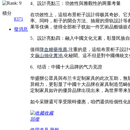
4、設計亮點三：功效性與雅觀性的两重考量
積分
在功效性上，這组布景柜子設計得极其奇妙。它
8371
率。同時，柜子的開合方法、抽屉的滑轨設計等
果等伎俩，使得全部柜子犹如一件艺術品般镶嵌
發消息
5、設計亮點四：融入中國文化元素，彰显民族
值得
降血糖藥推薦
,注重的是，這组布景柜子設
文
龜山抽化糞池
,化秘聞。這不但是對中國傳統
6、结语：中國十大品牌的气力見證
华盛辦公眾具與布兰卡定制家具的此次互助，無
异精力，更彰显了中國十大品牌在家具制造范畴
定制家具如许的優异品牌出現出来，為世界带来
如今采辦還可享受限時優惠，咱們還供给個性化
收藏
回復
使用道具
舉報