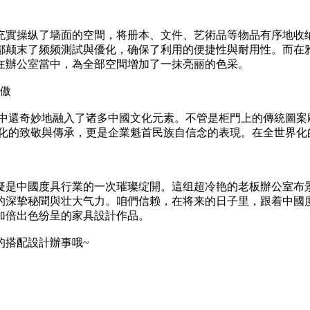
充實操纵了墙面的空間，将册本、文件、艺術品等物品有序地收
都颠末了频频測試與優化，确保了利用的便捷性與耐用性。而在
在辦公室當中，為全部空間增加了一抹亮丽的色采。
自傲
計中還奇妙地融入了诸多中國文化元素。不管是柜門上的傳統圖
文化的致敬與傳承，更是企業魁首民族自信念的表現。在全世界
疑是中國度具行業的一次璀璨绽開。這组超冷艳的老板辦公室布
的深挚秘聞與壮大气力。咱們信赖，在将来的日子里，跟着中國
加倍出色纷呈的家具設計作品。
的搭配設計辦事哦~