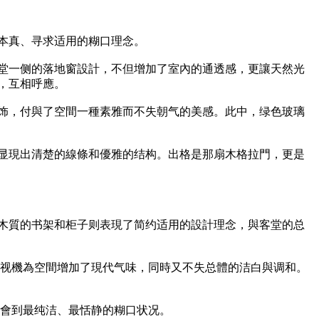
本真、寻求适用的糊口理念。
堂一侧的落地窗設計，不但增加了室內的通透感，更讓天然光
，互相呼應。
饰，付與了空間一種素雅而不失朝气的美感。此中，绿色玻璃
显現出清楚的線條和優雅的结构。出格是那扇木格拉門，更是
木質的书架和柜子则表現了简约适用的設計理念，與客堂的总
電视機為空間增加了現代气味，同時又不失总體的洁白與调和。
體會到最纯洁、最恬静的糊口状况。