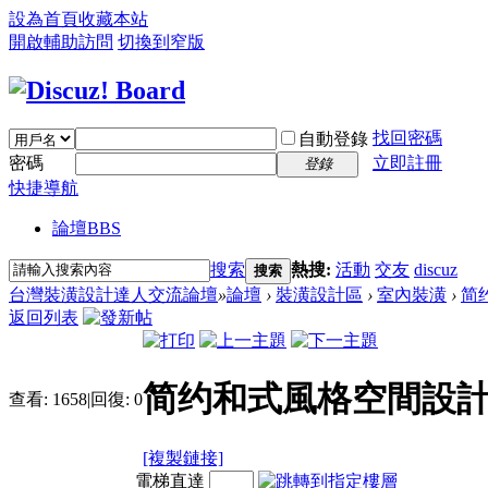
設為首頁
收藏本站
開啟輔助訪問
切換到窄版
找回密碼
自動登錄
密碼
立即註冊
登錄
快捷導航
論壇
BBS
搜索
熱搜:
活動
交友
discuz
搜索
台灣裝潢設計達人交流論壇
»
論壇
›
裝潢設計區
›
室內裝潢
›
简
返回列表
简约和式風格空間設計
查看:
1658
|
回復:
0
[複製鏈接]
電梯直達