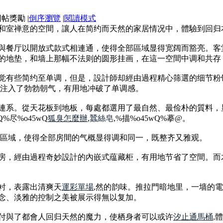
|
倒序瀏覽
|
閱讀模式
和室禅意的空間，讓人在简约而天然的家居情况中，體驗到回归
與餐厅以開放式款式相連通，使得全部區域显得宽阔而豁亮。客
的地垫，和墙上那幅不法则的圆形挂画，在這一空間中调和共存
觉有些简约至单调，但是，設計師却經由過程精心筛選的细节粉
間注入了勃勃朝气，有用地冲破了单调感。
連系。從天花板到地板，每處都選用了最自然、最俭朴的質料，
%尽%o45wQ
狐臭怎麼辦
,
蠶絲皂
,%描%o45wQ%摹@。
阔區域，使得全部房間的气概显得调和同一，既整齐又雅观。
房，經由過程奇妙設計的內嵌式蕴藏柜，有用地节省了空間。而
衬，表露出清爽天
運彩單場
,然的韵味。推拉門暗地里，一墙的
念、淡雅的控制之美被展示得無以复加。
付與了都會人回归天然的魔力，使栖身者可以或许
汐止通馬桶
,