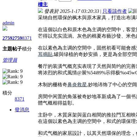
樓主
發表於 2025-1-17 03:20:33
|
只看該作者
采纳自然環保的枫木與原木家具，打造出布满
admin
在這個以白色和原木色為主调的空間中，客堂
芒得以充实流淌。灰色的棉夏布藝沙發、米色
2759
2759
8371
在以素色為主调的空間中，固然初看可能會感
主題
帖子
積分
耳鳴貼
,罐與绿植的奇妙安插，更是為全部空
管理員
餐厅的装潢气概充实表現了天然與简约的完善
将浓烈的和式風情@展%54i89%示得极%o45wQ
木制的栅格奇
鼻炎救星
,妙地讳饰了中心的空
積分
房間中闲置的角落被奇妙地革新成為了一個书
8371
體气概相得益彰。
發消息
主卧中，木質床架與蓝白相間的推拉門互相映
在這個以素色為主调的空間中，和式的環保理
和式气概的家居設計，以其天然環保的理念，