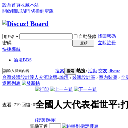
設為首頁
收藏本站
開啟輔助訪問
切換到窄版
找回密碼
自動登錄
密碼
立即註冊
登錄
快捷導航
論壇
BBS
搜索
熱搜:
活動
交友
discuz
搜索
台灣裝潢設計達人交流論壇
»
論壇
›
裝潢設計區
›
室內裝潢
›
全
返回列表
全國人大代表崔世平:打
查看:
719
|
回復:
0
[複製鏈接]
電梯直達