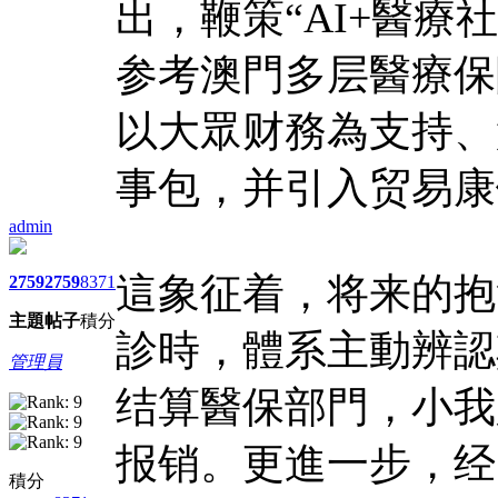
出，鞭策“AI+醫療
参考澳門多层醫療保
以大眾财務為支持、
事包，并引入贸易康
admin
這象征着，将来的抱
2759
2759
8371
主題
帖子
積分
診時，體系主動辨認
管理員
结算醫保部門，小我
报销。更進一步，经
積分